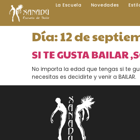
La Escuela
Novedades
Esti
Día:
12 de septie
SI TE GUSTA BAILAR 
No importa la edad que tengas si te gust
necesitas es decidirte y venir a BAILAR.