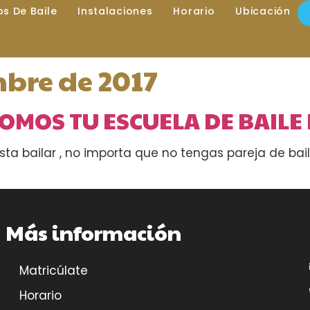
los De Baile
Instalaciones
Horario
Ubicación
mbre de 2017
,SOMOS TU ESCUELA DE BAIL
a bailar , no importa que no tengas pareja de baile 
Más información
Matricúlate
Horario