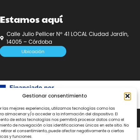
Estamos aquí
Calle Julio Pellicer Nº 41 LOCAL Ciudad Jardín,
14005 – Córdoba
Ubicación
Gestionar consentimiento
er las mejores experiencias, utilizamos tecnologías como las
ra almacenar y/o acceder a la información del dispositivo. El
ento de estas tecnologías nos permitirá procesar datos como el
ento de navegación o las identificaciones únicas en este sitio. No
 retirar el consentimiento, puede afectar negativamente a ciertas
icas y funciones.