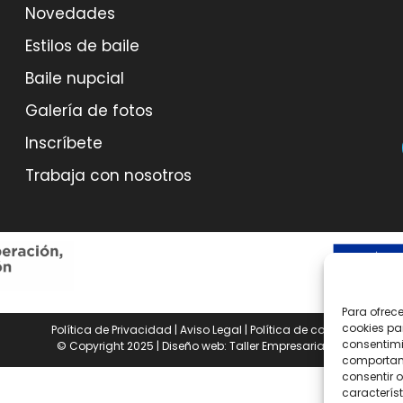
Novedades
Estilos de baile
Baile nupcial
Galería de fotos
Inscríbete
Trabaja con nosotros
Para ofrec
cookies pa
Política de Privacidad
|
Aviso Legal
|
Política de cookies
consentimi
© Copyright 2025 | Diseño web:
Taller Empresarial 2.0
comportami
consentir o
característ