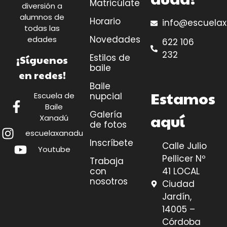
Matricúlate
diversión a
alumnos de
Horario
info@escuela
todas las
Novedades
edades
622 106
232
Estilos de
¡Síguenos
baile
en redes!
Baile
Estamos
Escuela de
nupcial
Baile
Galería
aquí
Xanadú
de fotos
escuelaxanadu
Inscríbete
Calle Julio
Youtube
Pellicer Nº
Trabaja
41 LOCAL
con
nosotros
Ciudad
Jardín,
14005 –
Córdoba