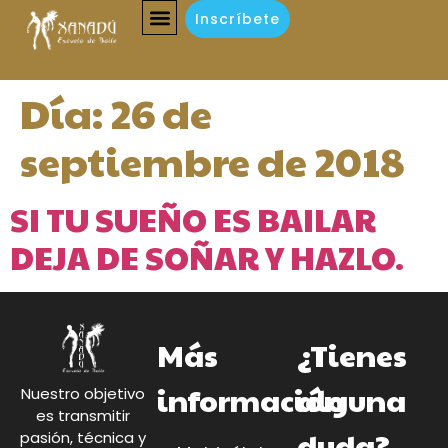
Inscríbete
Día:
26 de
septiembre de 2018
SI TU SUEÑO ES BAILAR
DEJA DE SOÑAR Y HAZLO.
Más
¿Tienes
información
alguna
Nuestro objetivo
es transmitir
duda?
pasión, técnica y