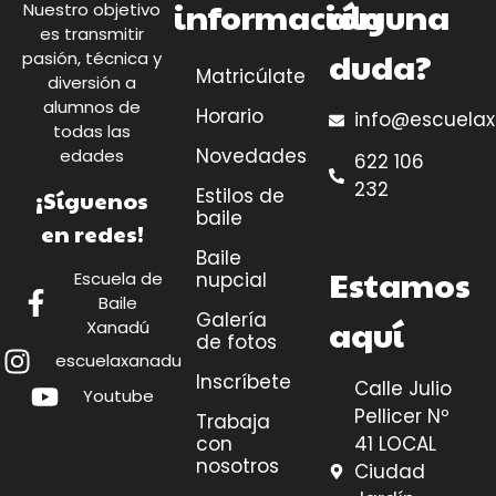
información
alguna
Nuestro objetivo
es transmitir
duda?
pasión, técnica y
Matricúlate
diversión a
alumnos de
Horario
info@escuela
todas las
Novedades
edades
622 106
232
Estilos de
¡Síguenos
baile
en redes!
Baile
Estamos
Escuela de
nupcial
Baile
Galería
aquí
Xanadú
de fotos
escuelaxanadu
Inscríbete
Calle Julio
Youtube
Pellicer Nº
Trabaja
41 LOCAL
con
nosotros
Ciudad