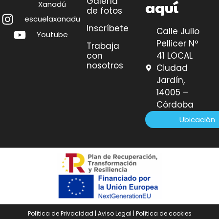
Galería
aquí
Xanadú
de fotos
escuelaxanadu
Inscríbete
Calle Julio
Youtube
Pellicer Nº
Trabaja
41 LOCAL
con
nosotros
Ciudad
Jardín,
14005 –
Córdoba
Ubicación
Política de Privacidad
|
Aviso Legal
|
Política de cookies