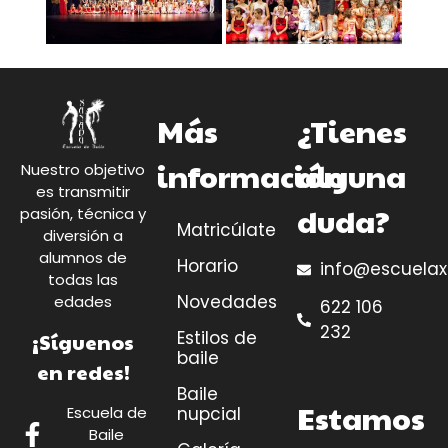
Más
¿Tienes
información
alguna
Nuestro objetivo
es transmitir
duda?
pasión, técnica y
Matricúlate
diversión a
alumnos de
Horario
info@escuela
todas las
Novedades
edades
622 106
232
Estilos de
¡Síguenos
baile
en redes!
Baile
Estamos
Escuela de
nupcial
Baile