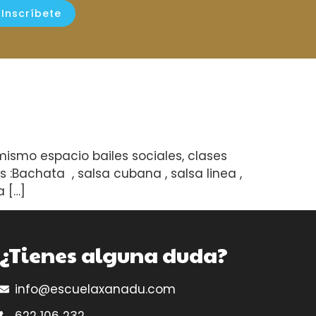
Inscríbete
smo espacio bailes sociales, clases
s :Bachata , salsa cubana , salsa linea ,
a […]
¿Tienes alguna duda?
info@escuelaxanadu.com
622 106 232