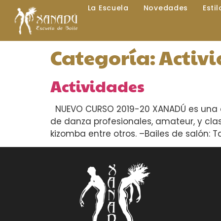
La Escuela
Novedades
Esti
Categoría:
Activ
Actividades
NUEVO CURSO 2019-20 XANADÚ es una es
de danza profesionales, amateur, y clase
kizomba entre otros. –Bailes de salón: T