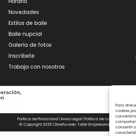
Horario
Novedades
Estilos de baile
Baile nupcial
Galería de fotos
Inscríbete
Trabaja con nosotros
Para ofrec
cookies pa
consentimi
Política de Privacidad
|
Aviso Legal
|
Política de cookies
comportami
© Copyright 2025 | Diseño web:
Taller Empresarial 2.0
consentir o
característ