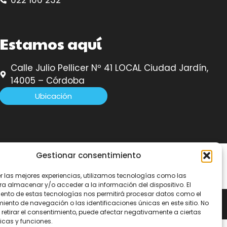
Estamos aquí
Calle Julio Pellicer Nº 41 LOCAL Ciudad Jardín,
14005 – Córdoba
Ubicación
Gestionar consentimiento
er las mejores experiencias, utilizamos tecnologías como las
ra almacenar y/o acceder a la información del dispositivo. El
ento de estas tecnologías nos permitirá procesar datos como el
ento de navegación o las identificaciones únicas en este sitio. No
 retirar el consentimiento, puede afectar negativamente a ciertas
icas y funciones.