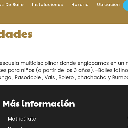
los De Baile
Instalaciones
Horario
Ubicación
idades
cuela multidisciplinar donde englobamos en un mi
s para niños (a partir de los 3 años). –Bailes latino
ango , Pasodoble , Vals , Bolero , chachacha y Rumb
Más información
Matricúlate