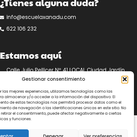
¿Tienes alguna duda?
info@escuelaxanadu.com
622 106 232
Estamos aquí
Calle Julio Pellicer Nº 41 LOCAL Ciudad Jardín,
14005 – Córdoba
Gestionar consentimiento
Ubicación
er las mejores experiencias, utilizamos tecnologías como las
ra almacenar y/o acceder a la información del dispositivo. El
ento de estas tecnologías nos permitirá procesar datos como el
ento de navegación o las identificaciones únicas en este sitio. No
 retirar el consentimiento, puede afectar negativamente a ciertas
icas y funciones.
eptar
Denegar
Ver preferencias