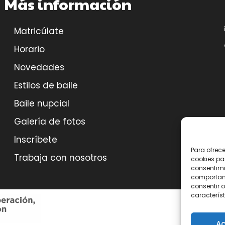
Más información
Matricúlate
Horario
Novedades
Estilos de baile
Baile nupcial
Galería de fotos
Inscríbete
Para ofrec
Trabaja con nosotros
cookies pa
consentimi
comportami
consentir o
característ
Ac