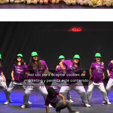
ía 7 de diciembre, la escuela Xanadú
 en Ballet Clásico Individual. Felicitar
Haz clic para aceptar cookies de
inalistas en el mismo concurso por las
marketing y permitir este contenido
equiem y a Aida por El Quijote.