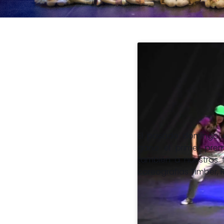
El pasado domingo d
gano el primer premio
también a nuestras f
coreografias Timber, R