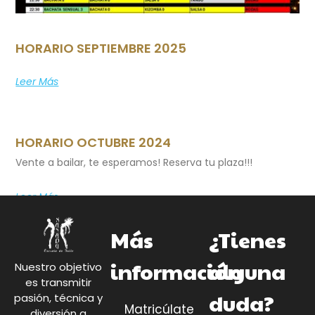
HORARIO SEPTIEMBRE 2025
Leer Más
HORARIO OCTUBRE 2024
Vente a bailar, te esperamos! Reserva tu plaza!!!
Leer Más
Más
¿Tienes
información
alguna
Nuestro objetivo
es transmitir
duda?
pasión, técnica y
Matricúlate
diversión a