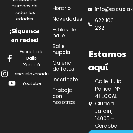
alumnos de
Horario
info@escuela
todas las
Novedades
edades
622 106
232
Estilos de
¡Síguenos
baile
en redes!
Baile
Estamos
Escuela de
nupcial
Baile
Galería
aquí
Xanadú
de fotos
escuelaxanadu
Inscríbete
Calle Julio
Youtube
Pellicer Nº
Trabaja
41 LOCAL
con
nosotros
Ciudad
Jardín,
14005 –
Córdoba