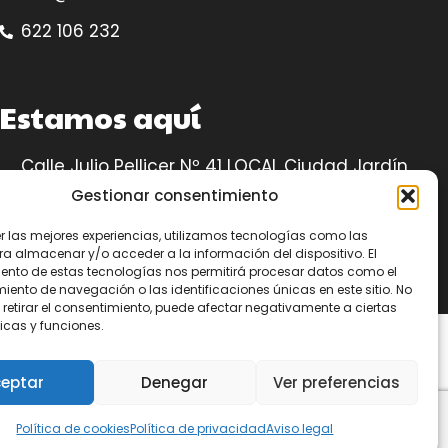
622 106 232
Estamos aquí
Calle Julio Pellicer Nº 41 LOCAL Ciudad Jardín,
14005 – Córdoba
Gestionar consentimiento
Ubicación
er las mejores experiencias, utilizamos tecnologías como las
ra almacenar y/o acceder a la información del dispositivo. El
ento de estas tecnologías nos permitirá procesar datos como el
ento de navegación o las identificaciones únicas en este sitio. No
 retirar el consentimiento, puede afectar negativamente a ciertas
icas y funciones.
eptar
Denegar
Ver preferencias
Política de cookies
Política de privacidad
Aviso legal