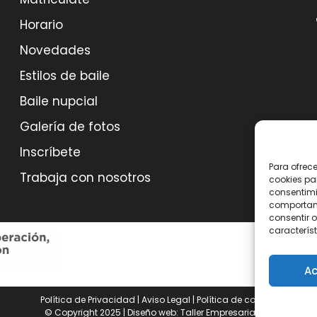
Horario
Novedades
Estilos de baile
Baile nupcial
Galería de fotos
Inscríbete
Para ofrec
Trabaja con nosotros
cookies pa
consentimi
comportami
consentir o
característ
Ac
Política de Privacidad
|
Aviso Legal
|
Política de cookies
© Copyright 2025 | Diseño web:
Taller Empresarial 2.0