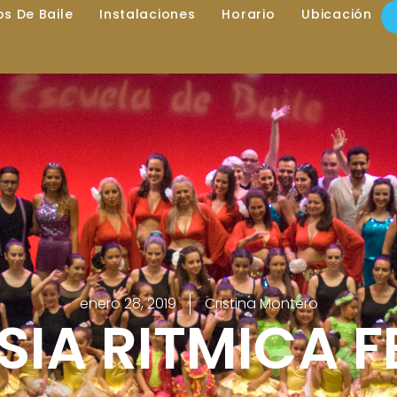
los De Baile
Instalaciones
Horario
Ubicación
enero 28, 2019
Cristina Montero
IA RITMICA 