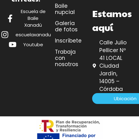
Baile
Estamos
Escuela de
nupcial
Baile
Galería
aquí
Xanadú
de fotos
escuelaxanadu
Inscríbete
Calle Julio
Youtube
Pellicer Nº
Trabaja
41 LOCAL
con
nosotros
Ciudad
Jardín,
14005 –
Córdoba
Ubicación