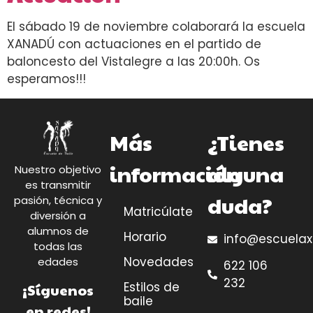
El sábado 19 de noviembre colaborará la escuela
XANADÚ con actuaciones en el partido de
baloncesto del Vistalegre a las 20:00h. Os
esperamos!!!
Más
¿Tienes
información
alguna
Nuestro objetivo
es transmitir
duda?
pasión, técnica y
Matricúlate
diversión a
alumnos de
Horario
info@escuela
todas las
Novedades
edades
622 106
232
Estilos de
¡Síguenos
baile
en redes!