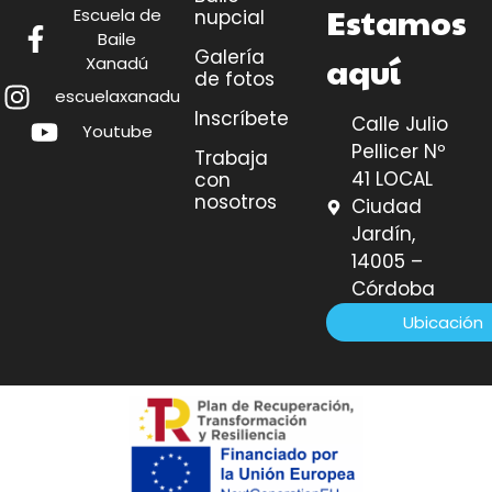
Estamos
Escuela de
nupcial
Baile
Galería
aquí
Xanadú
de fotos
escuelaxanadu
Inscríbete
Calle Julio
Youtube
Pellicer Nº
Trabaja
41 LOCAL
con
nosotros
Ciudad
Jardín,
14005 –
Córdoba
Ubicación