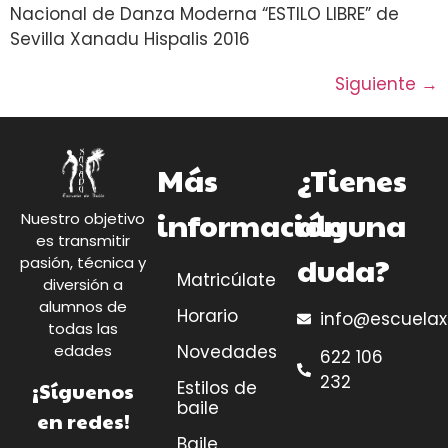
Nacional de Danza Moderna “ESTILO LIBRE” de
Sevilla Xanadu Hispalis 2016
Siguiente
→
Más
¿Tienes
información
alguna
Nuestro objetivo
es transmitir
duda?
pasión, técnica y
Matricúlate
diversión a
alumnos de
Horario
info@escuela
todas las
Novedades
edades
622 106
232
Estilos de
¡Síguenos
baile
en redes!
Baile