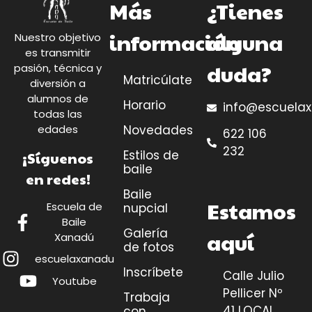
Más
¿Tienes
información
alguna
Nuestro objetivo
es transmitir
duda?
pasión, técnica y
Matricúlate
diversión a
alumnos de
Horario
info@escuela
todas las
Novedades
edades
622 106
232
Estilos de
¡Síguenos
baile
en redes!
Baile
Estamos
Escuela de
nupcial
Baile
Galería
aquí
Xanadú
de fotos
escuelaxanadu
Inscríbete
Calle Julio
Youtube
Pellicer Nº
Trabaja
41 LOCAL
con