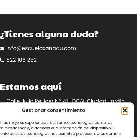
¿Tienes alguna duda?
info@escuelaxanadu.com
622 106 232
Estamos aquí
Calle Julio Pellicer Nº 41 LOCAL Ciudad Jardín,
14005 – Córdoba
Gestionar consentimiento
Ubicación
er las mejores experiencias, utilizamos tecnologías como las
ra almacenar y/o acceder a la información del dispositivo. El
ento de estas tecnologías nos permitirá procesar datos como el