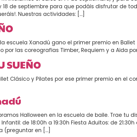
17 y 18 de septiembre para que podáis disfrutar de to
eráis!. Nuestras actividades: […]
EÑO
a escuela Xanadú gano el primer premio en Ballet Cl
o por las coreografias Timber, Requiem y a Aida por 
TU SUEÑO
let Clásico y Pilates por ese primer premio en el c
nadú
bramos Halloween en la escuela de baile. Trae tu di
a Infantil: de 18:00h a 19:30h Fiesta Adultos: de 21:3
ia (preguntar en […]