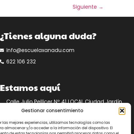
Siguiente
→
¿Tienes alguna duda?
info@escuelaxanadu.com
622 106 232
Estamos aquí
Calle Julio Pellicer Nº 41 LOCAL Ciudad Jardín,
14005 – Córdoba
Gestionar consentimiento
Ubicación
er las mejores experiencias, utilizamos tecnologías como las
ra almacenar y/o acceder a la información del dispositivo. El
ento de estas tecnologías nos permitirá procesar datos como el